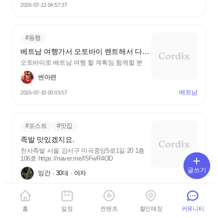
2026-07-13 04:57:37
#동행
베트남 여행가서 오토바이 렌트해서 다니실분!!
오토바이로 베트남 여행 할 계획임 함께할 분
변아련
베트남
2026-07-10 00:03:57
#포스트
#맛집
족발 맛있겠지요.
천사족발 서울 강서구 마곡중앙5로1길 20 1층
106호 https://naver.me/I5FwR4OD
글쓰기
잉간 · 30대 · 여자
2025-12-08 13:22:20
홈
일정
컨텐츠
할인매장
커뮤니티