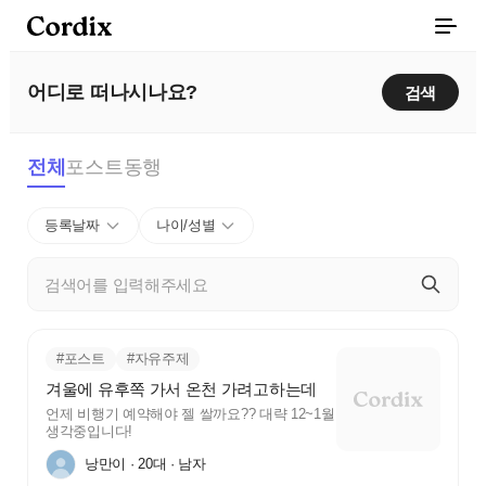
어디로 떠나시나요?
검색
전체
포스트
동행
등록날짜
나이/성별
#포스트
#자유주제
겨울에 유후쪽 가서 온천 가려고하는데
언제 비행기 예약해야 젤 쌀까요?? 대략 12~1월
생각중입니다!
낭만이 · 20대 · 남자